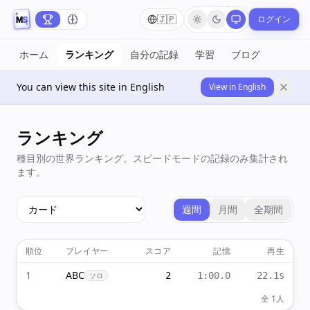
🇯🇵
ログイン
ホーム
ランキング
自分の記録
学習
ブログ
You can view this site in English
View in English
ランキング
種目別の世界ランキング。スピードモードの記録のみ集計され
ます。
週間
月間
全期間
順位
プレイヤー
スコア
記憶
再生
1
ABC
2
1:00.0
22.1s
ソロ
全 1人