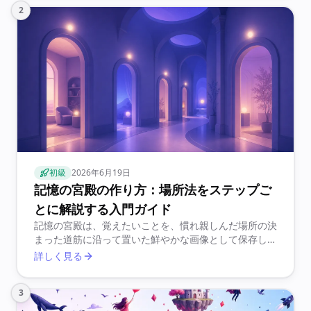
2
初級
2026年6月19日
記憶の宮殿の作り方：場所法をステップご
とに解説する入門ガイド
記憶の宮殿は、覚えたいことを、慣れ親しんだ場所の決
まった道筋に沿って置いた鮮やかな画像として保存しま
す。脳が得意とする空間記憶を借りる仕組みで、頭の中
詳しく見る
でその道筋を歩くことで思い出します。
3