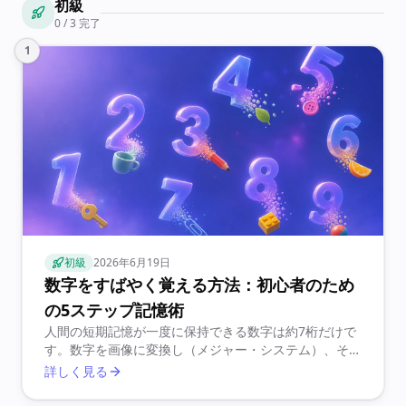
初級
0 / 3 完了
1
初級
2026年6月19日
数字をすばやく覚える方法：初心者のため
の5ステップ記憶術
人間の短期記憶が一度に保持できる数字は約7桁だけで
す。数字を画像に変換し（メジャー・システム）、その
画像を慣れ親しんだ道筋に配置すれば（記憶の宮殿）、
詳しく見る
数十桁でも安定して覚えられます。