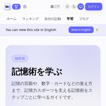
🇯🇵
ログイン
ホーム
ランキング
自分の記録
学習
ブログ
You can view this site in English
View in English
学習
記憶術を学ぶ
記憶の宮殿や、数字・カードなどの覚え方
まで、記憶力スポーツを支える記憶術をス
テップごとに学べるガイドです。