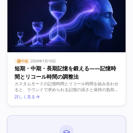
中級
2026年7月10日
短期・中期・長期記憶を鍛える——記憶時
間とリコール時間の調整法
カスタムモードの記憶時間とリコール時間を組み合わせ
ると、ラウンドで求められる記憶の深さと保持の負荷が
変わります。両方を短くしてワーキングメモリの速度
詳しく見る
を、記憶は短くリコールは長くして中期保持力を、両方
を長くして長期記憶を集中的に鍛えましょう。