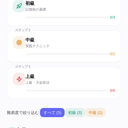
初級
記憶術の基礎
0
/
3
ステップ 2
中級
実践テクニック
0
/
2
ステップ 3
上級
上級・大会技法
0
/
0
難易度で絞り込む
すべて
(
5
)
初級
(
3
)
中級
(
2
)