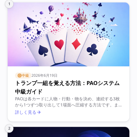
1
中級
2026年6月19日
トランプ一組を覚える方法：PAOシステム
中級ガイド
PAOは各カードに人物・行動・物を決め、連続する3枚
から1つずつ取り出して1場面へ圧縮する方法です。ま
ず1枚1画像の変換を速く安定させることが土台になり
詳しく見る
ます。
2