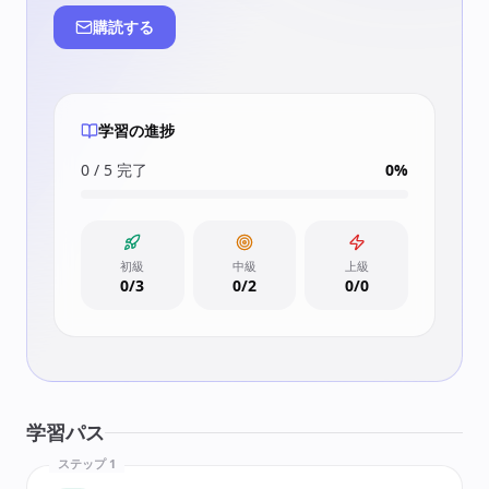
購読する
学習の進捗
0 / 5 完了
0
%
初級
中級
上級
0
/
3
0
/
2
0
/
0
学習パス
ステップ 1