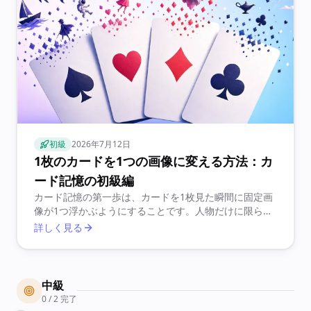
初級
2026年7月12日
1枚のカードを1つの画像に変える方法：カ
ード記憶の初級編
カード記憶の第一歩は、カードを1枚見た瞬間に固定画
像が1つ浮かぶようにすることです。人物だけに限ら
ず、個人的な連想、音、数字やスートの形から、鮮明な
詳しく見る
人物・動物・物を選べます。
中級
0 / 2 完了