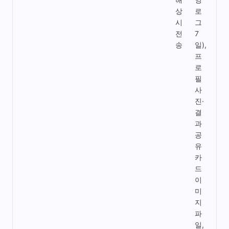
상
로
장·
시
그
이
전
7
메
송
일),
일
프
발
로
송·
필
인
사
공
진·
지
결
능
과
채
공
점
유
연
카
산
드
이
미
지
파
일,