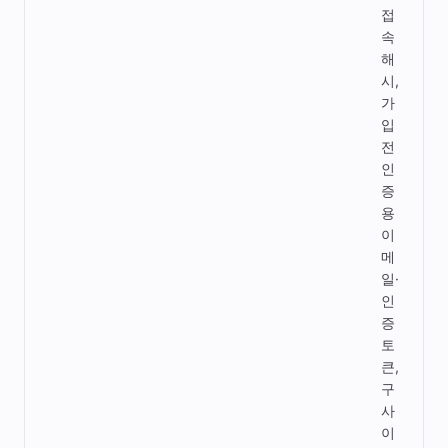
접
속
해
시,
가
입
전
인
증
용
이
메
일·
인
증
토
큰,
구
사
이