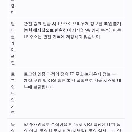
랭
킹
멀
관전 링크 발급 시 IP 주소·브라우저 정보를
복원 불가
티
능한 해시값으로 변환하여
저장(남용 방지 목적). 평문
플
IP 주소는 관전 기록에 저장하지 않습니다
레
이
관
전
로
로그인·인증 과정의 접속 IP 주소·브라우저 정보 —
그
계정 보안 및 이상 접근 확인 목적으로 인증 시스템 내
인
부에 보관됩니다
보
안
기
록
동
약관·개인정보 수집이용·만 14세 이상 확인에 대한 동
의
의 여부, 동의한 문서 버전(시행일), 동의 일시 — 가입