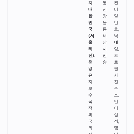
치:
통
된
인
대
신
비
증·
한
망
밀
멀
민
을
번
티
국
통
호,
플
(서
해
닉
레
울
상
네
이
리
시
임,
실
전)
.
전
프
시
운
송
로
간
영·
필
동
유
사
기
지
진
화
보
주
수
소,
목
언
적
어
의
설
국
정,
외
멤