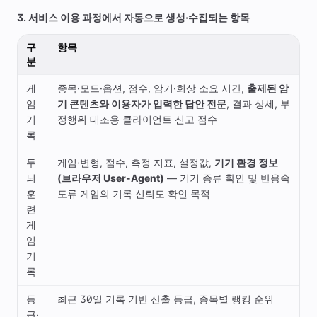
3. 서비스 이용 과정에서 자동으로 생성·수집되는 항목
구
항목
분
게
종목·모드·옵션, 점수, 암기·회상 소요 시간,
출제된 암
임
기 콘텐츠와 이용자가 입력한 답안 전문
, 결과 상세, 부
기
정행위 대조용 클라이언트 신고 점수
록
두
게임·변형, 점수, 측정 지표, 설정값,
기기 환경 정보
뇌
(브라우저 User-Agent)
— 기기 종류 확인 및 반응속
훈
도류 게임의 기록 신뢰도 확인 목적
련
게
임
기
록
등
최근 30일 기록 기반 산출 등급, 종목별 랭킹 순위
급·