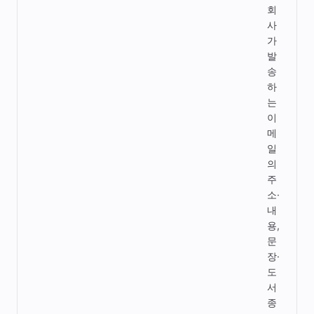
회
사
가
발
송
하
는
이
메
일
의
주
소·
내
용,
문
장·
도
서
종