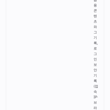
용
콘
텐
츠
와
그
기
록,
로
그
인
보
안
기
록
(접
속
IP·
브
라