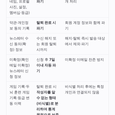
네임, 프로필
파기
개 처리
사진, 설정,
멤버십·등급)
약관·개인정
탈퇴 완료 시
회원 계정 정보와 함께 파
보 동의 기록
파기
기
뉴스레터 수
수신 해지 또
해지·탈퇴 즉시 발송 대상
신 동의(확
는 회원 탈퇴
에서 제외·파기
정) 정보
시까지
미확정(확인
신청 후
7일
미확정 이메일 잔존 방지
메일 미확정)
이내 자동 파
뉴스레터 신
기
청 정보
게임 기록·두
탈퇴 완료 시
비식별 처리 후에는 특정
뇌 훈련 게임
작성자를 알
개인과 연결되지 않음
기록·등급 변
수 없는 형태
동 이력
(비식별)로 분
리하여 통계
목적으로 보존