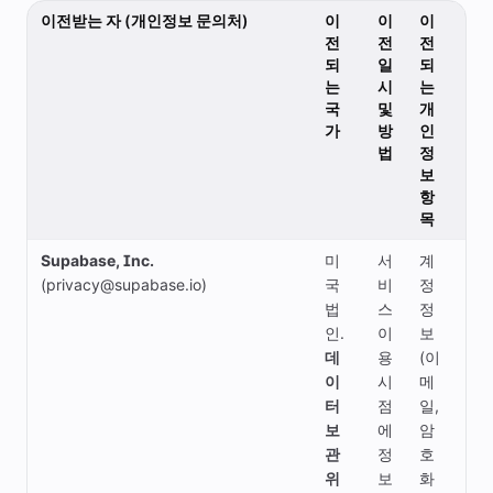
이전받는 자 (개인정보 문의처)
이
이
이
이
전
전
전
용
되
일
되
목
는
시
는
적
국
및
개
(위
가
방
인
탁
법
정
업
보
무)
항
목
Supabase, Inc.
미
서
계
데
(privacy@supabase.io)
국
비
정
이
법
스
정
터
인.
이
보
베
데
용
(이
이
이
시
메
스
터
점
일,
보
보
에
암
관·
관
정
호
회
위
보
화
원