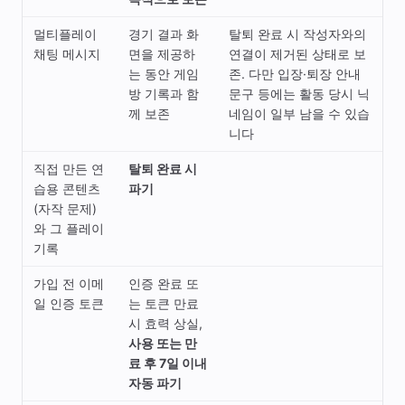
멀티플레이
경기 결과 화
탈퇴 완료 시 작성자와의
채팅 메시지
면을 제공하
연결이 제거된 상태로 보
는 동안 게임
존. 다만 입장·퇴장 안내
방 기록과 함
문구 등에는 활동 당시 닉
께 보존
네임이 일부 남을 수 있습
니다
직접 만든 연
탈퇴 완료 시
습용 콘텐츠
파기
(자작 문제)
와 그 플레이
기록
가입 전 이메
인증 완료 또
일 인증 토큰
는 토큰 만료
시 효력 상실,
사용 또는 만
료 후 7일 이내
자동 파기