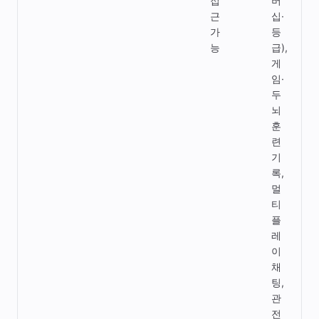
접
버
근
십·
가
등
능
급),
게
임·
두
뇌
훈
련
기
록,
멀
티
플
레
이
채
팅,
관
전