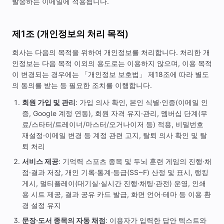
발송하는 이메일에 적용됩니다.
제1조 (개인정보의 처리 목적)
회사는 다음의 목적을 위하여 개인정보를 처리합니다. 처리한 개
인정보는 다음 목적 이외의 용도로는 이용하지 않으며, 이용 목적
이 변경되는 경우에는 「개인정보 보호법」 제18조에 따라 별도
의 동의를 받는 등 필요한 조치를 이행합니다.
회원 가입 및 관리
: 가입 의사 확인, 본인 식별·인증(이메일 인
증, Google 계정 연동), 회원 자격 유지·관리, 멤버십 단계(무
료/스타터/트레이너/마스터/오거나이저 등) 적용, 비밀번호
재설정·이메일 변경 등 계정 관련 고지, 탈퇴 의사 확인 및 탈
퇴 처리
서비스 제공
: 기억력 스포츠 종목 및 두뇌 훈련 게임의 진행·채
점·결과 저장, 개인 기록·통계·등급(SS~F) 산정 및 표시, 랭킹
게시, 멀티플레이(대기실·실시간 진행·채팅·관전) 운영, 인쇄
용 시트 제공, 결과 공유 카드 발급, 화면 언어·테마 등 이용 환
경 설정 유지
문장·도서 종목의 자동 채점
: 이용자가 입력한 답안 텍스트와