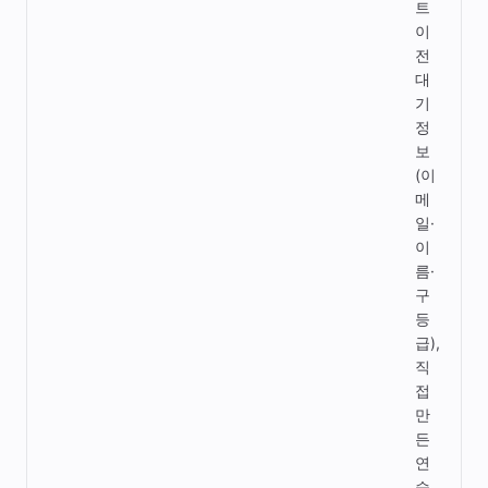
트
이
전
대
기
정
보
(이
메
일·
이
름·
구
등
급),
직
접
만
든
연
습