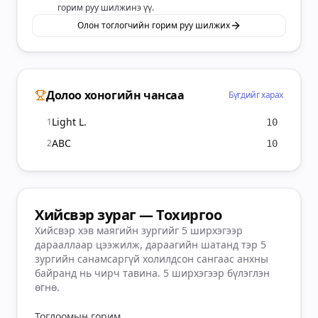
горим руу шилжинэ үү.
Олон тоглогчийн горим руу шилжих
Долоо хоногийн чансаа
Бүгдийг харах
Light L.
1
10
ABC
2
10
Хийсвэр зураг — Тохиргоо
Хийсвэр хэв маягийн зургийг 5 ширхэгээр
дарааллаар цээжилж, дараагийн шатанд тэр 5
зургийн санамсаргүй холилдсон сангаас анхны
байранд нь чирч тавина. 5 ширхэгээр бүлэглэн
өгнө.
Тоглоомын горим