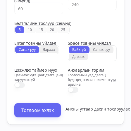
(секунд)
Бэлтгэлийн тоолуур (секунд)
5
10
15
20
25
Enter товчны үйлдэл
Space товчны үйлдэл
Санах руу
Дараах
Байхгүй
Санах руу
Дараах
Цээжлэх таймер нуух
Анхаарлын горим
Цээжлэх хугацааг дэлгэцэнд
Тоглоомын үед дэлгэц
харуулахгүй
бүдгэрч, нэмэлт элементүүд
арилна
Анхны утгаар дахин тохируулах
Тоглоом эхлэх