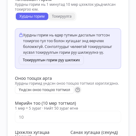
Хурдны горим нь 1 минутад 10 мөр цээжлэх урьдчилсан
тохиргоо юм.
Хурдны горим
Тохируулга
Хурдны горим нь өдөр тутмын дасгалын тогтсон
тохиргоо тул тоо болон хугацааг энд өөрчлөх
боломжгүй. Сонголтуудыг чөлөөтэй тохируулахыг
хүсвэл тохируулгын горим руу шилжүүлнэ үү.
Тохируулгын горим руу шилжих
Оноо тооцох арга
Хурдны горимд үндсэн оноо тооцоо тогтмол хэрэглэгдэнэ.
Үндсэн оноо тооцоо тогтмол
Мөрийн тоо (10 мөр тогтмол)
1 мөр = 5 зураг · Нийт 50 зураг өгнө
Цээжлэх хугацаа
Санах хугацаа (секунд)