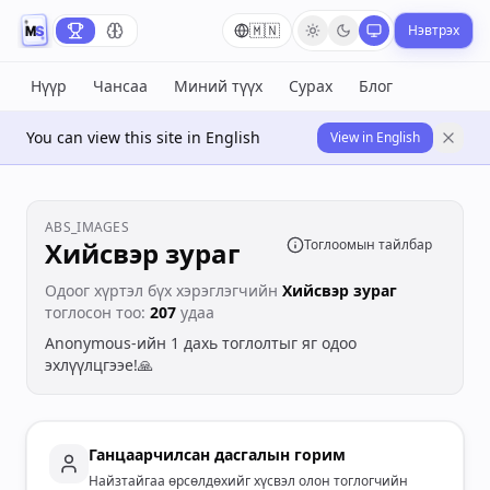
🇲🇳
Нэвтрэх
Нүүр
Чансаа
Миний түүх
Сурах
Блог
You can view this site in English
View in English
ABS_IMAGES
Хийсвэр зураг
Тоглоомын тайлбар
Одоог хүртэл бүх хэрэглэгчийн
Хийсвэр зураг
тоглосон тоо:
207
удаа
Anonymous-ийн 1 дахь тоглолтыг яг одоо
эхлүүлцгээе!🙏
Ганцаарчилсан дасгалын горим
Найзтайгаа өрсөлдөхийг хүсвэл олон тоглогчийн