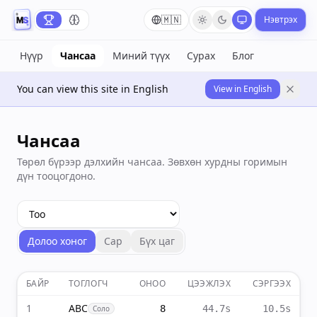
🇲🇳
Нэвтрэх
Нүүр
Чансаа
Миний түүх
Сурах
Блог
You can view this site in English
View in English
Чансаа
Төрөл бүрээр дэлхийн чансаа. Зөвхөн хурдны горимын
дүн тооцогдоно.
Долоо хоног
Сар
Бүх цаг
БАЙР
ТОГЛОГЧ
ОНОО
ЦЭЭЖЛЭХ
СЭРГЭЭХ
1
ABC
8
44.7s
10.5s
Соло