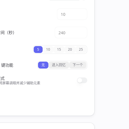
时间（秒）
5
10
15
20
25
e 键功能
无
进入回忆
下一个
模式
将屏幕调暗并减少辅助元素