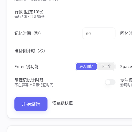
行数 (固定10行)
每行5张 · 共计50张
记忆时间（秒）
回忆
准备倒计时（秒）
Enter 键功能
Spac
进入回忆
下一个
隐藏记忆计时器
专注
不在屏幕上显示记忆时间
游玩时
恢复默认值
开始游玩