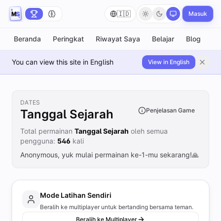
🇮🇩
Masuk
Beranda
Peringkat
Riwayat Saya
Belajar
Blog
You can view this site in English
View in English
DATES
Penjelasan Game
Tanggal Sejarah
Total permainan
Tanggal Sejarah
oleh semua
pengguna:
546
kali
Anonymous, yuk mulai permainan ke-1-mu sekarang!🙏
Mode Latihan Sendiri
Beralih ke multiplayer untuk bertanding bersama teman.
Beralih ke Multiplayer