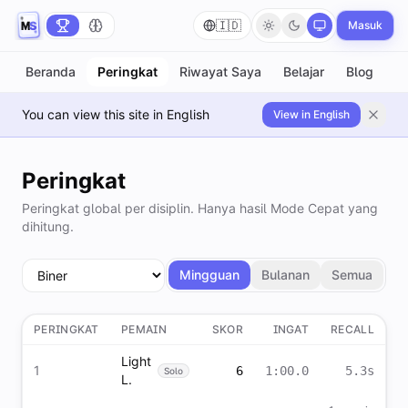
🇮🇩
Masuk
Beranda
Peringkat
Riwayat Saya
Belajar
Blog
You can view this site in English
View in English
Peringkat
Peringkat global per disiplin. Hanya hasil Mode Cepat yang
dihitung.
Mingguan
Bulanan
Semua
PERINGKAT
PEMAIN
SKOR
INGAT
RECALL
Light
1
6
1:00.0
5.3s
Solo
L.